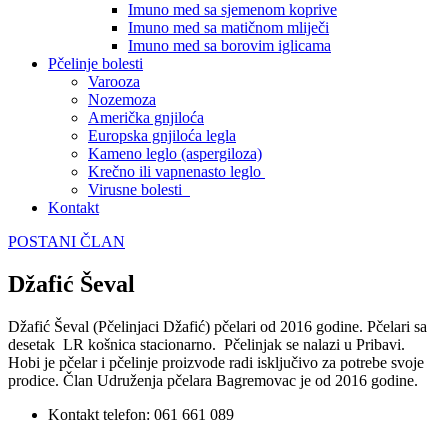
Imuno med sa sjemenom koprive
Imuno med sa matičnom mliječi
Imuno med sa borovim iglicama
Pčelinje bolesti
Varooza
Nozemoza
Američka gnjiloća
Europska gnjiloća legla
Kameno leglo (aspergiloza)
Krečno ili vapnenasto leglo
Virusne bolesti
Kontakt
POSTANI ČLAN
Džafić Ševal
Džafić Ševal (Pčelinjaci Džafić) pčelari od 2016 godine. Pčelari sa
desetak LR košnica stacionarno. Pčelinjak se nalazi u Pribavi.
Hobi je pčelar i pčelinje proizvode radi isključivo za potrebe svoje
prodice. Član Udruženja pčelara Bagremovac je od 2016 godine.
Kontakt telefon: 061 661 089