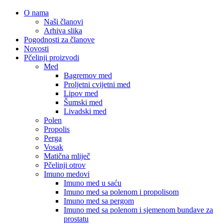
O nama
Naši članovi
Arhiva slika
Pogodnosti za članove
Novosti
Pčelinji proizvodi
Med
Bagremov med
Proljetni cvijetni med
Lipov med
Šumski med
Livadski med
Polen
Propolis
Perga
Vosak
Matična mliječ
Pčelinji otrov
Imuno medovi
Imuno med u saću
Imuno med sa polenom i propolisom
Imuno med sa pergom
Imuno med sa polenom i sjemenom bundave za
prostatu