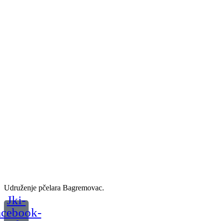
Udruženje pčelara Bagremovac.
Jki-
acebook-