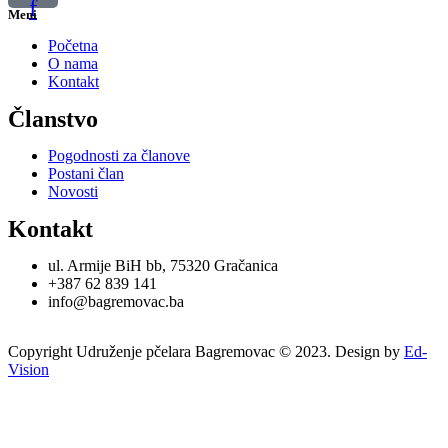
f
Meni
Početna
O nama
Kontakt
Članstvo
Pogodnosti za članove
Postani član
Novosti
Kontakt
ul. Armije BiH bb, 75320 Gračanica
+387 62 839 141
info@bagremovac.ba
Copyright Udruženje pčelara Bagremovac © 2023. Design by
Ed-
Vision