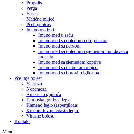
Propolis
Perga
Vosak
Matična mliječ
Pčelinji otrov
Imuno medovi
Imuno med u saću
Imuno med sa polenom i propolisom
Imuno med sa pergom
Imuno med sa polenom i sjemenom bundave za
prostatu
Imuno med sa sjemenom koprive
Imuno med sa matičnom mliječi
Imuno med sa borovim iglicama
Pčelinje bolesti
Varooza
Nozemoza
Američka gnjiloća
Europska gnjiloća legla
Kameno leglo (aspergiloza)
Krečno ili vapnenasto leglo
Virusne bolesti
Kontakt
Menu