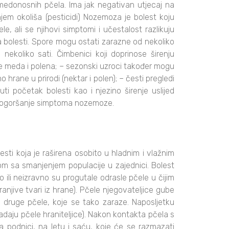
h medonosnih pčela. Ima jak negativan utjecaj na
jem okoliša (pesticidi) Nozemoza je bolest koju
e, ali se njihovi simptomi i učestalost razlikuju
nja bolesti. Spore mogu ostati zarazne od nekoliko
ekoliko sati. Čimbenici koji doprinose širenju
e meda i polena; – sezonski uzroci također mogu
 hrane u prirodi (nektar i polen); – česti pregledi
i početak bolesti kao i njezino širenje uslijed
va pogoršanje simptoma nozemoze.
ti koja je raširena osobito u hladnim i vlažnim
nom sa smanjenjem populacije u zajednici. Bolest
 ili neizravno su progutale odrasle pčele u čijim
ranjive tvari iz hrane). Pčele njegovateljice gube
 druge pčele, koje se tako zaraze. Naposljetku
adaju pčele hraniteljice). Nakon kontakta pčela s
na podnici, na letu i saću, koje će se razmazati