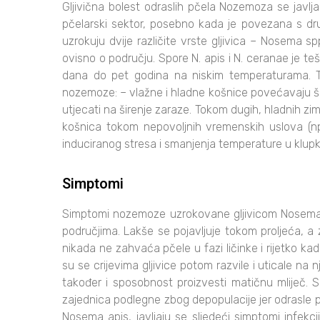
Gljivična bolest odraslih pčela Nozemoza se javlja
pčelarski sektor, posebno kada je povezana s drug
uzrokuju dvije različite vrste gljivica – Nosema sp
ovisno o području. Spore N. apis i N. ceranae je teš
dana do pet godina na niskim temperaturama. Topl
nozemoze: – vlažne i hladne košnice povećavaju š
utjecati na širenje zaraze. Tokom dugih, hladnih zima
košnica tokom nepovoljnih vremenskih uslova (npr.
induciranog stresa i smanjenja temperature u klupk
Simptomi
Simptomi nozemoze uzrokovane gljivicom Nosema ap
područjima. Lakše se pojavljuje tokom proljeća, a 
nikada ne zahvaća pčele u fazi ličinke i rijetko k
su se crijevima gljivice potom razvile i uticale na 
također i sposobnost proizvesti matičnu mliječ.
zajednica podlegne zbog depopulacije jer odrasle pč
Nosema apis, javljaju se sljedeći simptomi infekci