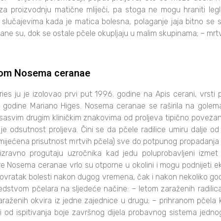
a proizvodnju matične mliječi, pa stoga ne mogu hraniti legl
slučajevima kada je matica bolesna, polaganje jaja bitno se sm
lizirane su, dok se ostale pčele okupljaju u malim skupinama; – 
com Nosema ceranae
es ju je izolovao prvi put 1996. godine na Apis cerani, vrsti p
6. godine Mariano Higes. Nosema ceranae se raširila na golema
je sasvim drugim kliničkim znakovima od proljeva tipično po
 je odsutnost proljeva. Čini se da pčele radilice umiru dalje o
primijećena prisutnost mrtvih pčela) sve do potpunog propadanj
izravno progutaju uzročnika kad jedu poluprobavljeni izmet 
 Nosema ceranae vrlo su otporne u okolini i mogu podnijeti ek
povratak bolesti nakon dugog vremena, čak i nakon nekoliko god
redstvom pčelara na sljedeće načine: – letom zaraženih radilic
araženih okvira iz jedne zajednice u drugu; – prihranom pčela
ji od ispitivanja boje završnog dijela probavnog sistema jednog