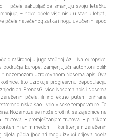
o; – pčele sakupljačice smanjuju svoju letačku
anjuje; – neke pčele više nisu u stanju letjeti,
mrtve pčele natečenog zatka i nogu uvučenih ispod
čele raširenoj u jugoistočnoj Aziji. Na europskoj
 područja Europe, zamjenjujući autohtoni oblik
vezanih nozemozom uzrokovanom Nosema apis. Ova
d košnice, što uzrokuje progresivnu depopulaciju
a zajednica. PrenosGljivice Nosema apis i Nosema
zaraženih pčela, ili indirektno putem prihrane
stremno niske kao i vrlo visoke temperature. To
ina. Nozemoza se može proširiti sa zajednice na
a i trutova; – premještanjem trutova; – pljačkom
 kontaminiranim medom; – korištenjem zaraženih
 dijela pčela (pčelari mogu izvući crijeva pčela