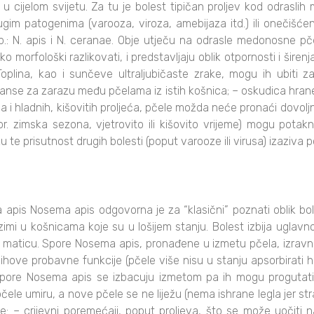
 u cijelom svijetu. Za tu je bolest tipičan proljev kod odrasli
im patogenima (varooza, viroza, amebijaza itd.) ili onečišćen
p.: N. apis i N. ceranae. Obje utječu na odrasle medonosne pčel
ko morfološki razlikovati, i predstavljaju oblik otpornosti i šire
ina, kao i sunčeve ultraljubičaste zrake, mogu ih ubiti za n
anse za zarazu među pčelama iz istih košnica; – oskudica hran
 i hladnih, kišovitih proljeća, pčele možda neće pronaći dovoljno
 zimska sezona, vjetrovito ili kišovito vrijeme) mogu potaknut
u te prisutnost drugih bolesti (poput varooze ili virusa) izazi
is Nosema apis odgovorna je za “klasični” poznati oblik boles
zimi u košnicama koje su u lošijem stanju. Bolest izbija uglav
ad maticu. Spore Nosema apis, pronađene u izmetu pčela, izravno
njihove probavne funkcije (pčele više nisu u stanju apsorbirati h
 Spore Nosema apis se izbacuju izmetom pa ih mogu progutati
ele umiru, a nove pčele se ne liježu (nema ishrane legla jer str
je: – crijevni poremećaji, poput proljeva, što se može uočiti 