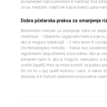
povlačenjem žalca pincetom ili noktima). Kod zdra
će se, međutim, vidjeti tek kad je bolest uzela ma
Dobra pčelarska praksa za smanjenje ri
Biotehničke metode za smanjenje rizika od izbija
nozemoze: – Odaberite uzgajivače matica koje su 
ako je moguće (selekcija). – U ranu jesen ili u pro
i/ili mikroskopske metode). – Kad je nivo zaraženos
registriranim (dopuštenim) proizvodima. Ako je no
primjeren način ili, ako je moguće, raskuženo, a k
uništiti (spaliti). Med se može koristiti za ljudsku 
50 cm te u njoj spaliti košnicu i saće, a nakon 
dioksida, ili ih tretirati odobrenim proizvodima i 