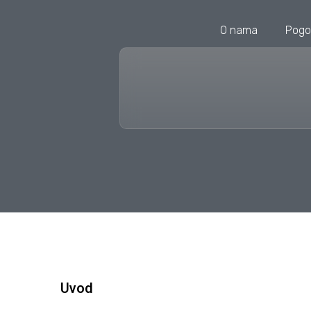
O nama
Pogo
Uvod