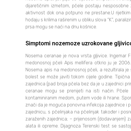
dijaretičnim izmetom, pčele postaju nesposobne z
aktivnost dok ona potpuno ne prestane.U rijetkim 
hodaju s krilima raširenim u obliku slova “K”, para
prsa mogu se naći na dnu košnice.
Simptomi nozemoze uzrokovane gljivi
Nosema ceranae je nova vrsta gljivice. Ingemar Fri
medonosnoj pčeli Apis mellifera otkrio ju je 200
Nosema apis na medonosnoj pčeli, a rezultirala 
bolest se može javiti tokom cijele godine. Tipična
zajednica (pad broja pčela bez da je u zajednici 
ceranae mogu se prenijeti na isti način. Pčele 
kontaminiranim medom, putem vode ili hrane. Spore
znači da je moguća ponovna infekcija zajednice i 
zajednicu, s pčelinjaka na pčelinjak također i pos
zaraženih zajednica; – prijenosom (dodavanjem) z
alata ili opreme. Dijagnoza Terenski test se sasto