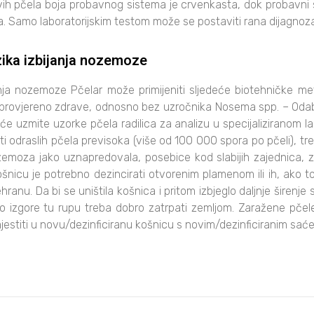
vih pčela boja probavnog sistema je crvenkasta, dok probavni s
ha. Samo laboratorijskim testom može se postaviti rana dijagnoza
zika izbijanja nozemoze
nja nozemoze Pčelar može primijeniti sljedeće biotehničke met
provjereno zdrave, odnosno bez uzročnika Nosema spp. – Odabe
ljeće uzmite uzorke pčela radilica za analizu u specijaliziranom 
ti odraslih pčela previsoka (više od 100 000 spora po pčeli), tr
zemoza jako uznapredovala, posebice kod slabijih zajednica, z
ošnicu je potrebno dezincirati otvorenim plamenom ili ih, ako t
prehranu. Da bi se uništila košnica i pritom izbjeglo daljnje širen
što izgore tu rupu treba dobro zatrpati zemljom. Zaražene p
premjestiti u novu/dezinficiranu košnicu s novim/dezinficiranim 