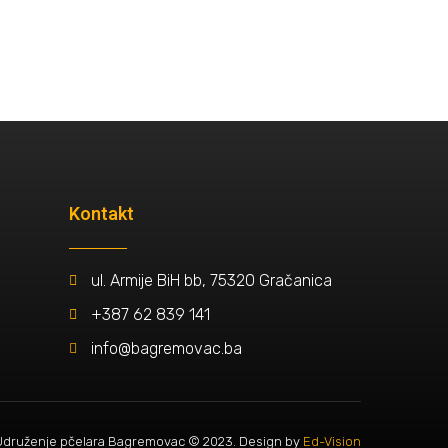
Kontakt
ul. Armije BiH bb, 75320 Gračanica
+387 62 839 141
info@bagremovac.ba
Udruženje pčelara Bagremovac © 2023. Design by
Ed-Vision