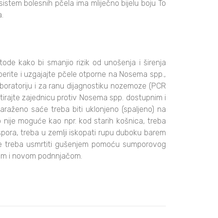
istem bolesnih pčela ima mliječno bijelu boju To
.
ode kako bi smanjio rizik od unošenja i širenja
rite i uzgajajte pčele otporne na Nosema spp.,
laboratoriju i za ranu dijagnostiku nozemoze (PCR
etirajte zajednicu protiv Nosema spp. dostupnim i
araženo saće treba biti uklonjeno (spaljeno) na
o nije moguće kao npr. kod starih košnica, treba
je spora, treba u zemlji iskopati rupu duboku barem
čele treba usmrtiti gušenjem pomoću sumporovog
saćem i novom podnnjačom.