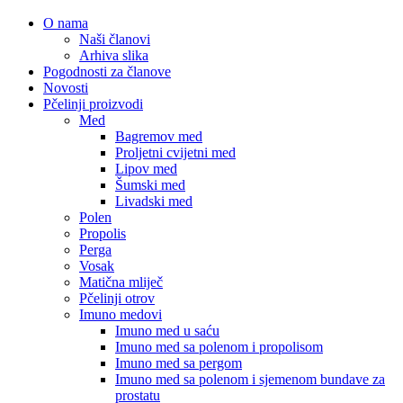
O nama
Naši članovi
Arhiva slika
Pogodnosti za članove
Novosti
Pčelinji proizvodi
Med
Bagremov med
Proljetni cvijetni med
Lipov med
Šumski med
Livadski med
Polen
Propolis
Perga
Vosak
Matična mliječ
Pčelinji otrov
Imuno medovi
Imuno med u saću
Imuno med sa polenom i propolisom
Imuno med sa pergom
Imuno med sa polenom i sjemenom bundave za
prostatu