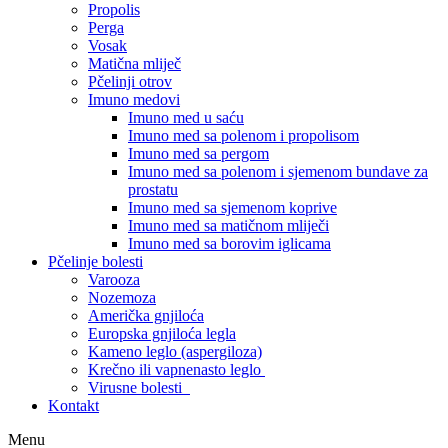
Propolis
Perga
Vosak
Matična mliječ
Pčelinji otrov
Imuno medovi
Imuno med u saću
Imuno med sa polenom i propolisom
Imuno med sa pergom
Imuno med sa polenom i sjemenom bundave za
prostatu
Imuno med sa sjemenom koprive
Imuno med sa matičnom mliječi
Imuno med sa borovim iglicama
Pčelinje bolesti
Varooza
Nozemoza
Američka gnjiloća
Europska gnjiloća legla
Kameno leglo (aspergiloza)
Krečno ili vapnenasto leglo
Virusne bolesti
Kontakt
Menu