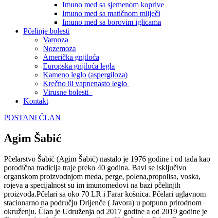
Imuno med sa sjemenom koprive
Imuno med sa matičnom mliječi
Imuno med sa borovim iglicama
Pčelinje bolesti
Varooza
Nozemoza
Američka gnjiloća
Europska gnjiloća legla
Kameno leglo (aspergiloza)
Krečno ili vapnenasto leglo
Virusne bolesti
Kontakt
POSTANI ČLAN
Agim Šabić
Pčelarstvo Šabić (Agim Šabić) nastalo je 1976 godine i od tada kao
porodična tradicija traje preko 40 godina. Bavi se isključivo
organskom proizvodnjom meda, perge, polena,propolisa, voska,
rojeva a specijalnost su im imunomedovi na bazi pčelinjih
proizvoda.Pčelari sa oko 70 LR i Farar košnica. Pčelari uglavnom
stacionarno na području Drijenče ( Javora) u potpuno prirodnom
okruženju. Član je Udruženja od 2017 godine a od 2019 godine je