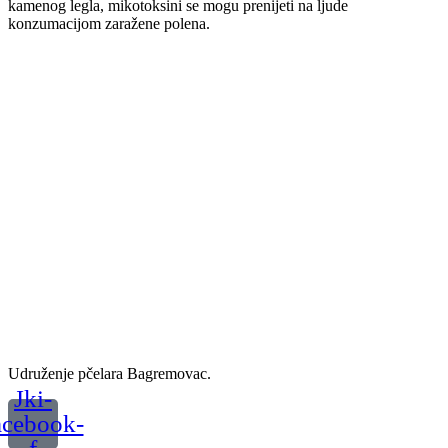
kamenog legla, mikotoksini se mogu prenijeti na ljude
konzumacijom zaražene polena.
Udruženje pčelara Bagremovac.
Jki-
acebook-