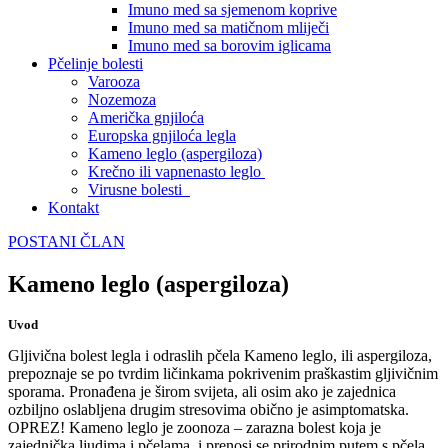
Imuno med sa sjemenom koprive
Imuno med sa matičnom mliječi
Imuno med sa borovim iglicama
Pčelinje bolesti
Varooza
Nozemoza
Američka gnjiloća
Europska gnjiloća legla
Kameno leglo (aspergiloza)
Krečno ili vapnenasto leglo
Virusne bolesti
Kontakt
POSTANI ČLAN
Kameno leglo (aspergiloza)
Uvod
Gljivična bolest legla i odraslih pčela Kameno leglo, ili aspergiloza,
prepoznaje se po tvrdim ličinkama pokrivenim praškastim gljivičnim
sporama. Pronađena je širom svijeta, ali osim ako je zajednica
ozbiljno oslabljena drugim stresovima obično je asimptomatska.
OPREZ! Kameno leglo je zoonoza – zarazna bolest koja je
zajednička ljudima i pčelama, i prenosi se prirodnim putem s pčela