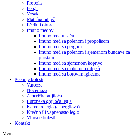
Propolis
Perga
Vosak
Matična mliječ
Pčelinji otrov
Imuno medovi
Imuno med u saću
Imuno med sa polenom i propolisom
Imuno med sa pergom
Imuno med sa polenom i sjemenom bundave za
prostatu
Imuno med sa sjemenom koprive
Imuno med sa matičnom mliječi
Imuno med sa borovim iglicama
Pčelinje bolesti
Varooza
Nozemoza
Američka gnjiloća
Europska gnjiloća legla
Kameno leglo (aspergiloza)
Krečno ili vapnenasto leglo
Virusne bolesti
Kontakt
Menu