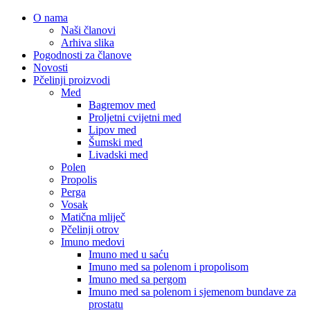
O nama
Naši članovi
Arhiva slika
Pogodnosti za članove
Novosti
Pčelinji proizvodi
Med
Bagremov med
Proljetni cvijetni med
Lipov med
Šumski med
Livadski med
Polen
Propolis
Perga
Vosak
Matična mliječ
Pčelinji otrov
Imuno medovi
Imuno med u saću
Imuno med sa polenom i propolisom
Imuno med sa pergom
Imuno med sa polenom i sjemenom bundave za
prostatu