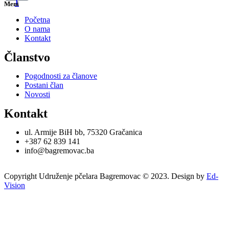
f
Meni
Početna
O nama
Kontakt
Članstvo
Pogodnosti za članove
Postani član
Novosti
Kontakt
ul. Armije BiH bb, 75320 Gračanica
+387 62 839 141
info@bagremovac.ba
Copyright Udruženje pčelara Bagremovac © 2023. Design by
Ed-
Vision