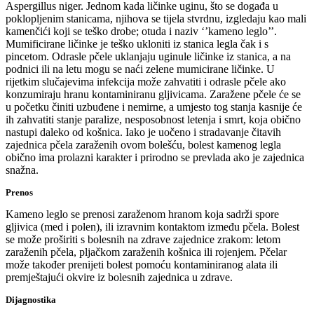
Aspergillus niger. Jednom kada ličinke uginu, što se događa u
poklopljenim stanicama, njihova se tijela stvrdnu, izgledaju kao mali
kamenčići koji se teško drobe; otuda i naziv ‘’kameno leglo’’.
Mumificirane ličinke je teško ukloniti iz stanica legla čak i s
pincetom. Odrasle pčele uklanjaju uginule ličinke iz stanica, a na
podnici ili na letu mogu se naći zelene mumicirane ličinke. U
rijetkim slučajevima infekcija može zahvatiti i odrasle pčele ako
konzumiraju hranu kontaminiranu gljivicama. Zaražene pčele će se
u početku činiti uzbuđene i nemirne, a umjesto tog stanja kasnije će
ih zahvatiti stanje paralize, nesposobnost letenja i smrt, koja obično
nastupi daleko od košnica. Iako je uočeno i stradavanje čitavih
zajednica pčela zaraženih ovom bolešću, bolest kamenog legla
obično ima prolazni karakter i prirodno se prevlada ako je zajednica
snažna.
Prenos
Kameno leglo se prenosi zaraženom hranom koja sadrži spore
gljivica (med i polen), ili izravnim kontaktom između pčela. Bolest
se može proširiti s bolesnih na zdrave zajednice zrakom: letom
zaraženih pčela, pljačkom zaraženih košnica ili rojenjem. Pčelar
može također prenijeti bolest pomoću kontaminiranog alata ili
premještajući okvire iz bolesnih zajednica u zdrave.
Dijagnostika