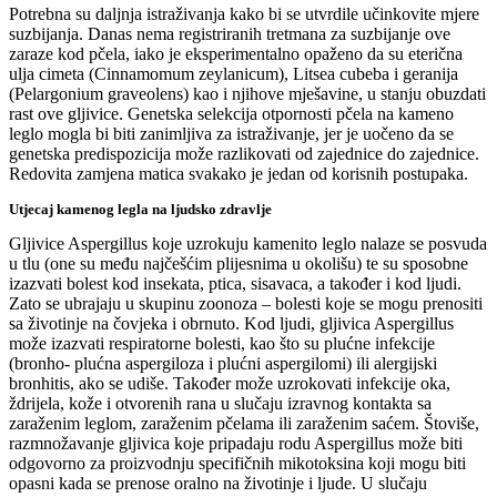
Potrebna su daljnja istraživanja kako bi se utvrdile učinkovite mjere
suzbijanja. Danas nema registriranih tretmana za suzbijanje ove
zaraze kod pčela, iako je eksperimentalno opaženo da su eterična
ulja cimeta (Cinnamomum zeylanicum), Litsea cubeba i geranija
(Pelargonium graveolens) kao i njihove mješavine, u stanju obuzdati
rast ove gljivice. Genetska selekcija otpornosti pčela na kameno
leglo mogla bi biti zanimljiva za istraživanje, jer je uočeno da se
genetska predispozicija može razlikovati od zajednice do zajednice.
Redovita zamjena matica svakako je jedan od korisnih postupaka.
Utjecaj kamenog legla na ljudsko zdravlje
Gljivice Aspergillus koje uzrokuju kamenito leglo nalaze se posvuda
u tlu (one su među najčešćim plijesnima u okolišu) te su sposobne
izazvati bolest kod insekata, ptica, sisavaca, a također i kod ljudi.
Zato se ubrajaju u skupinu zoonoza – bolesti koje se mogu prenositi
sa životinje na čovjeka i obrnuto. Kod ljudi, gljivica Aspergillus
može izazvati respiratorne bolesti, kao što su plućne infekcije
(bronho- plućna aspergiloza i plućni aspergilomi) ili alergijski
bronhitis, ako se udiše. Također može uzrokovati infekcije oka,
ždrijela, kože i otvorenih rana u slučaju izravnog kontakta sa
zaraženim leglom, zaraženim pčelama ili zaraženim saćem. Štoviše,
razmnožavanje gljivica koje pripadaju rodu Aspergillus može biti
odgovorno za proizvodnju specifičnih mikotoksina koji mogu biti
opasni kada se prenose oralno na životinje i ljude. U slučaju