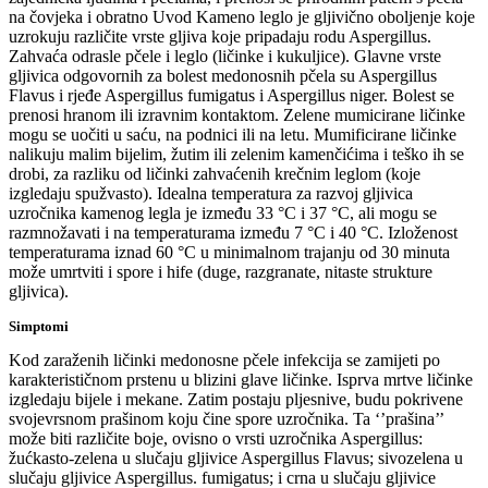
na čovjeka i obratno Uvod Kameno leglo je gljivično oboljenje koje
uzrokuju različite vrste gljiva koje pripadaju rodu Aspergillus.
Zahvaća odrasle pčele i leglo (ličinke i kukuljice). Glavne vrste
gljivica odgovornih za bolest medonosnih pčela su Aspergillus
Flavus i rjeđe Aspergillus fumigatus i Aspergillus niger. Bolest se
prenosi hranom ili izravnim kontaktom. Zelene mumicirane ličinke
mogu se uočiti u saću, na podnici ili na letu. Mumificirane ličinke
nalikuju malim bijelim, žutim ili zelenim kamenčićima i teško ih se
drobi, za razliku od ličinki zahvaćenih krečnim leglom (koje
izgledaju spužvasto). Idealna temperatura za razvoj gljivica
uzročnika kamenog legla je između 33 °C i 37 °C, ali mogu se
razmnožavati i na temperaturama između 7 °C i 40 °C. Izloženost
temperaturama iznad 60 °C u minimalnom trajanju od 30 minuta
može umrtviti i spore i hife (duge, razgranate, nitaste strukture
gljivica).
Simptomi
Kod zaraženih ličinki medonosne pčele infekcija se zamijeti po
karakterističnom prstenu u blizini glave ličinke. Isprva mrtve ličinke
izgledaju bijele i mekane. Zatim postaju pljesnive, budu pokrivene
svojevrsnom prašinom koju čine spore uzročnika. Ta ‘’prašina’’
može biti različite boje, ovisno o vrsti uzročnika Aspergillus:
žućkasto-zelena u slučaju gljivice Aspergillus Flavus; sivozelena u
slučaju gljivice Aspergillus. fumigatus; i crna u slučaju gljivice