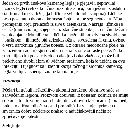
Jedan od prvih znakova kamenog legla je pjegavi i nepravilni
uzorak legla (velika količina praznih stanica, pomiješanih s ostalim
stanicama koje sadrže jaja i ličinke svih dobnih skupina). Ličinke
prvo postanu naborane, kremaste boje, i gube segmentaciju. Mogu
promijeniti boju prelazeći iz sive u zelenkastu. Nakraju, ličinke se
osuše (mumiciraju), slijepe se uz stanične stijenke, što ih čini teškim
za uklanjanje Mumificirana ličinka može biti prekrivena sivobijelom
“prašinom”, ili može biti zelenkastožuta, sivozelena ili crna, ovisno
o vrsti uzročnika gljivične bolesti. Uz odrasle medonosne pčele na
zaraženom saću mogu se vidjeti i paralizirane odrasle pčele. Nakon
smrti, tijelo im postaje tvrdo, a ako je visoka vlažnost, može biti
prekriveno sivobijelom gljivičnom prašinom, koja je tipična za ovu
infekciju. Dijagnostika i identifikacija točnog uzročnika kamenog
legla zahtijeva specijalizirane laboratorije.
Prevencija
Pčelari bi trebali neškodljivo ukloniti zaraženo pljesnivo saće sa
zahvaćenim leglom. Proizvodi dobiveni iz bolesnih košnica ne smiju
se koristiti niti za prehranu ljudi niti u zdravim košnicama (npr. med,
polen, matična mliječ, vosak i propolis). Usvajanje i primjena
smjernica dobre pčelarske prakse je najučinkovitiji način za
sprječavanje bolesti.
Suzbijanje