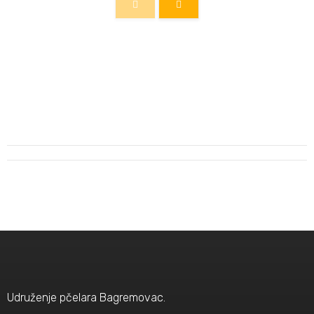
Udruženje pčelara Bagremovac.