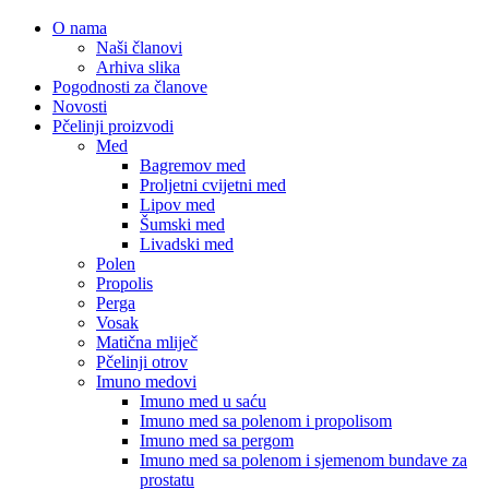
O nama
Naši članovi
Arhiva slika
Pogodnosti za članove
Novosti
Pčelinji proizvodi
Med
Bagremov med
Proljetni cvijetni med
Lipov med
Šumski med
Livadski med
Polen
Propolis
Perga
Vosak
Matična mliječ
Pčelinji otrov
Imuno medovi
Imuno med u saću
Imuno med sa polenom i propolisom
Imuno med sa pergom
Imuno med sa polenom i sjemenom bundave za
prostatu