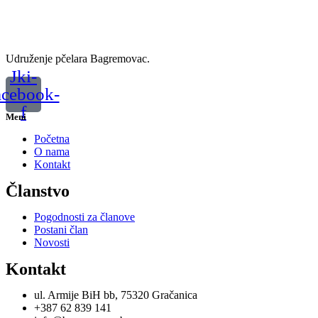
Udruženje pčelara Bagremovac.
Jki-
acebook-
f
Meni
Početna
O nama
Kontakt
Članstvo
Pogodnosti za članove
Postani član
Novosti
Kontakt
ul. Armije BiH bb, 75320 Gračanica
+387 62 839 141