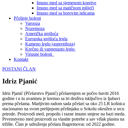
Imuno med sa sjemenom koprive
Imuno med sa matičnom mliječi
Imuno med sa borovim iglicama
Pčelinje bolesti
Varooza
Nozemoza
Američka gnjiloća
Europska gnjiloća legla
Kameno leglo (aspergiloza)
Krečno ili vapnenasto leglo
Virusne bolesti
Kontakt
POSTANI ČLAN
Idriz Pjanić
Idriz Pjanić (Pčelarstvo Pjanić) pčelarenjem se počeo baviti 2016
godine i u tu avanturu je krenuo sa tri društva isključivo iz ljubavi
prema pčelama. Marljivim radom sada pčelari sa oko 25 LR košnica
stacionarno na svom prelijepom pčelinjaku u Sokolu okružen u srcu
prirode. Proizvodi med, propolis i razne imuno smjese na bazi meda.
Prvenstveno med proizvodi za vlastite potrebe a sav višak plasira na
tržište. Član je udruženja pčelara Bagremovac od 2022 godine.