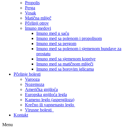
Propolis
Perga
Vosak
Matična mliječ
Pčelinji otrov
Imuno medovi
Imuno med u saću
Imuno med sa polenom i propolisom
Imuno med sa pergom
Imuno med sa polenom i sjemenom bundave za
prostatu
Imuno med sa sjemenom koprive
Imuno med sa matičnom mliječi
Imuno med sa borovim iglicama
Pčelinje bolesti
Varooza
Nozemoza
Američka gnjiloća
Europska gnjiloća legla
Kameno leglo (aspergiloza)
Krečno ili vapnenasto leglo
Virusne bolesti
Kontakt
Menu