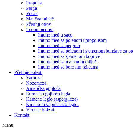
Propolis
Perga
Vosak
Matična mliječ
Pčelinji otrov
Imuno medovi
Imuno med u saću
Imuno med sa polenom i propolisom
Imuno med sa pergom
Imuno med sa polenom i sjemenom bundave za pro
Imuno med sa sjemenom koprive
Imuno med sa matičnom mliječi
Imuno med sa borovim iglicama
Pčelinje bolesti
Varooza
Nozemoza
Američka gnjiloća
Europska gnjiloća legla
Kameno leglo (aspergiloza)
Krečno ili vapnenasto leglo
Virusne bolesti
Kontakt
Menu