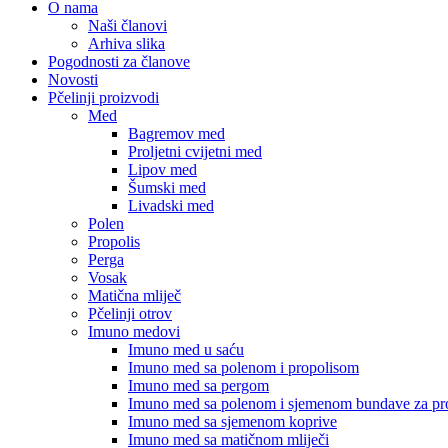
O nama
Naši članovi
Arhiva slika
Pogodnosti za članove
Novosti
Pčelinji proizvodi
Med
Bagremov med
Proljetni cvijetni med
Lipov med
Šumski med
Livadski med
Polen
Propolis
Perga
Vosak
Matična mliječ
Pčelinji otrov
Imuno medovi
Imuno med u saću
Imuno med sa polenom i propolisom
Imuno med sa pergom
Imuno med sa polenom i sjemenom bundave za pro
Imuno med sa sjemenom koprive
Imuno med sa matičnom mliječi