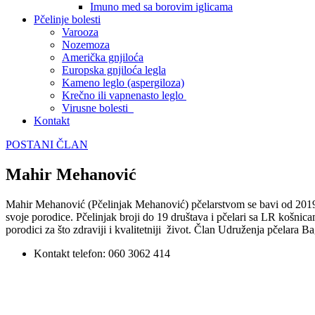
Imuno med sa borovim iglicama
Pčelinje bolesti
Varooza
Nozemoza
Američka gnjiloća
Europska gnjiloća legla
Kameno leglo (aspergiloza)
Krečno ili vapnenasto leglo
Virusne bolesti
Kontakt
POSTANI ČLAN
Mahir Mehanović
Mahir Mehanović (Pčelinjak Mehanović) pčelarstvom se bavi od 2019 
svoje porodice. Pčelinjak broji do 19 društava i pčelari sa LR košnic
porodici za što zdraviji i kvalitetniji život. Član Udruženja pčelara
Kontakt telefon: 060 3062 414