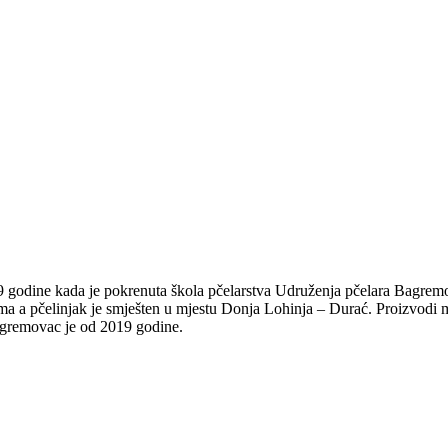
godine kada je pokrenuta škola pčelarstva Udruženja pčelara Bagremo
ama a pčelinjak je smješten u mjestu Donja Lohinja – Durać. Proizvodi 
 Bagremovac je od 2019 godine.