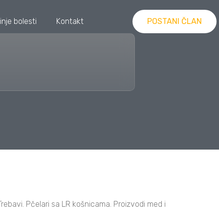
inje bolesti
Kontakt
POSTANI ČLAN
rebavi. Pčelari sa LR košnicama. Proizvodi med i