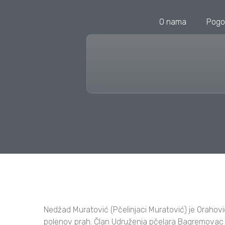
O nama
Pogo
Nedžad Muratović (Pčelinjaci Muratović) je Orahovi
polenov prah. Član Udruženja pčelara Bagremovac 