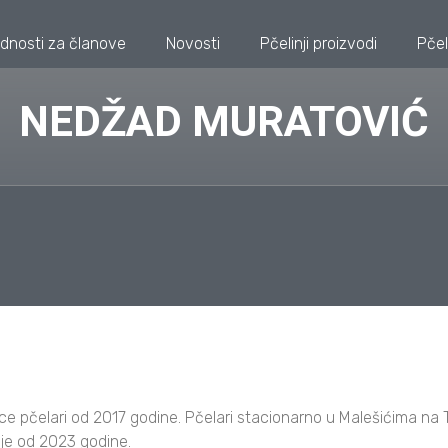
dnosti za članove
Novosti
Pčelinji proizvodi
Pčel
NEDŽAD MURATOVIĆ
ce pčelari od 2017 godine. Pčelari stacionarno u Malešićima na T
je od 2023 godine.