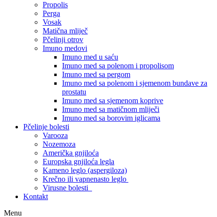
Propolis
Perga
Vosak
Matična mliječ
Pčelinji otrov
Imuno medovi
Imuno med u saću
Imuno med sa polenom i propolisom
Imuno med sa pergom
Imuno med sa polenom i sjemenom bundave za
prostatu
Imuno med sa sjemenom koprive
Imuno med sa matičnom mliječi
Imuno med sa borovim iglicama
Pčelinje bolesti
Varooza
Nozemoza
Američka gnjiloća
Europska gnjiloća legla
Kameno leglo (aspergiloza)
Krečno ili vapnenasto leglo
Virusne bolesti
Kontakt
Menu