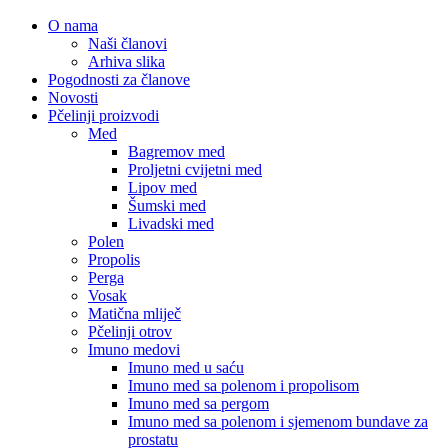
O nama
Naši članovi
Arhiva slika
Pogodnosti za članove
Novosti
Pčelinji proizvodi
Med
Bagremov med
Proljetni cvijetni med
Lipov med
Šumski med
Livadski med
Polen
Propolis
Perga
Vosak
Matična mliječ
Pčelinji otrov
Imuno medovi
Imuno med u saću
Imuno med sa polenom i propolisom
Imuno med sa pergom
Imuno med sa polenom i sjemenom bundave za
prostatu