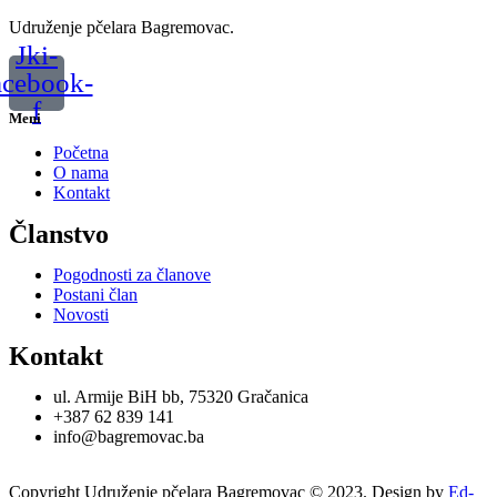
Udruženje pčelara Bagremovac.
Jki-
acebook-
f
Meni
Početna
O nama
Kontakt
Članstvo
Pogodnosti za članove
Postani član
Novosti
Kontakt
ul. Armije BiH bb, 75320 Gračanica
+387 62 839 141
info@bagremovac.ba
Copyright Udruženje pčelara Bagremovac © 2023. Design by
Ed-