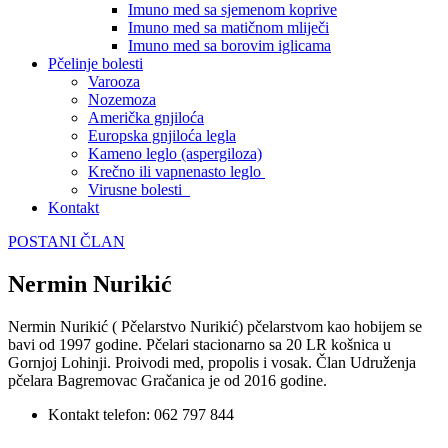
Imuno med sa sjemenom koprive
Imuno med sa matičnom mliječi
Imuno med sa borovim iglicama
Pčelinje bolesti
Varooza
Nozemoza
Američka gnjiloća
Europska gnjiloća legla
Kameno leglo (aspergiloza)
Krečno ili vapnenasto leglo
Virusne bolesti
Kontakt
POSTANI ČLAN
Nermin Nurikić
Nermin Nurikić ( Pčelarstvo Nurikić) pčelarstvom kao hobijem se
bavi od 1997 godine. Pčelari stacionarno sa 20 LR košnica u
Gornjoj Lohinji. Proivodi med, propolis i vosak. Član Udruženja
pčelara Bagremovac Gračanica je od 2016 godine.
Kontakt telefon: 062 797 844