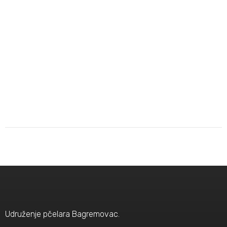
Udruženje pčelara Bagremovac.