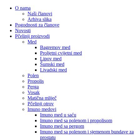
O nama
Naši članovi
Arhiva slika
Pogodnosti za članove
Novosti
Pčelinji proizvodi
Med
Bagremov med
Proljetni cvijetni med
Lipov med
Šumski med
Livadski med
Polen
Propolis
Perga
Vosak
Matična mliječ
Pčelinji otrov
Imuno medovi
Imuno med u saću
Imuno med sa polenom i propolisom
Imuno med sa pergom
Imuno med sa polenom i sjemenom bundave za
prostatu