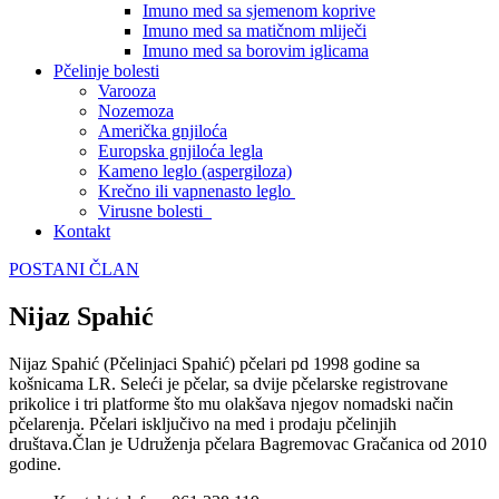
Imuno med sa sjemenom koprive
Imuno med sa matičnom mliječi
Imuno med sa borovim iglicama
Pčelinje bolesti
Varooza
Nozemoza
Američka gnjiloća
Europska gnjiloća legla
Kameno leglo (aspergiloza)
Krečno ili vapnenasto leglo
Virusne bolesti
Kontakt
POSTANI ČLAN
Nijaz Spahić
Nijaz Spahić (Pčelinjaci Spahić) pčelari pd 1998 godine sa
košnicama LR. Seleći je pčelar, sa dvije pčelarske registrovane
prikolice i tri platforme što mu olakšava njegov nomadski način
pčelarenja. Pčelari isključivo na med i prodaju pčelinjih
društava.Član je Udruženja pčelara Bagremovac Gračanica od 2010
godine.