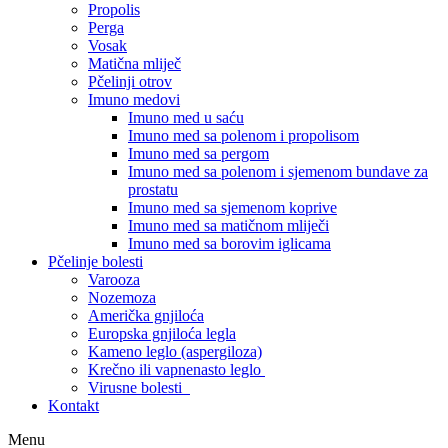
Propolis
Perga
Vosak
Matična mliječ
Pčelinji otrov
Imuno medovi
Imuno med u saću
Imuno med sa polenom i propolisom
Imuno med sa pergom
Imuno med sa polenom i sjemenom bundave za
prostatu
Imuno med sa sjemenom koprive
Imuno med sa matičnom mliječi
Imuno med sa borovim iglicama
Pčelinje bolesti
Varooza
Nozemoza
Američka gnjiloća
Europska gnjiloća legla
Kameno leglo (aspergiloza)
Krečno ili vapnenasto leglo
Virusne bolesti
Kontakt
Menu