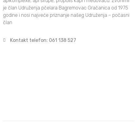
apikomplexe, api sirupe, propolis kapi i medovaču. Zvonimir
je član Udruženja pčelara Bagremovac Gračanica od 1975
godine i nosi najveće priznanje našeg Udruženja – počasni
član
Kontakt telefon: 061 138 527