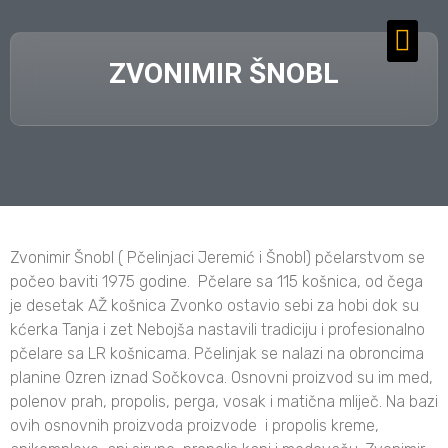
ZVONIMIR ŠNOBL
Zvonimir Šnobl ( Pčelinjaci Jeremić i Šnobl) pčelarstvom se
počeo baviti 1975 godine. Pčelare sa 115 košnica, od čega
je desetak AŽ košnica Zvonko ostavio sebi za hobi dok su
kćerka Tanja i zet Nebojša nastavili tradiciju i profesionalno
pčelare sa LR košnicama. Pčelinjak se nalazi na obroncima
planine Ozren iznad Sočkovca. Osnovni proizvod su im med,
polenov prah, propolis, perga, vosak i matična mliječ. Na bazi
ovih osnovnih proizvoda proizvode i propolis kreme,