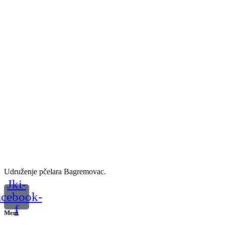
Udruženje pčelara Bagremovac.
Jki-
acebook-
f
Meni