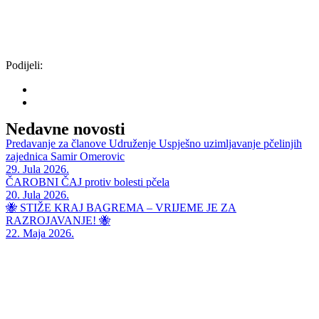
Podijeli:
Nedavne novosti
Predavanje za članove Udruženje Uspješno uzimljavanje pčelinjih
zajednica Samir Omerovic
29. Jula 2026.
ČAROBNI ČAJ protiv bolesti pčela
20. Jula 2026.
🐝 STIŽE KRAJ BAGREMA – VRIJEME JE ZA
RAZROJAVANJE! 🐝
22. Maja 2026.