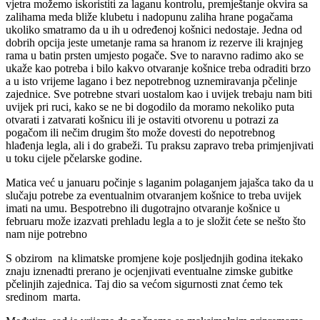
vjetra možemo iskoristiti za laganu kontrolu, premještanje okvira sa
zalihama meda bliže klubetu i nadopunu zaliha hrane pogačama
ukoliko smatramo da u ih u određenoj košnici nedostaje. Jedna od
dobrih opcija jeste umetanje rama sa hranom iz rezerve ili krajnjeg
rama u batin prsten umjesto pogače. Sve to naravno radimo ako se
ukaže kao potreba i bilo kakvo otvaranje košnice treba odraditi brzo
a u isto vrijeme lagano i bez nepotrebnog uznemiravanja pčelinje
zajednice. Sve potrebne stvari uostalom kao i uvijek trebaju nam biti
uvijek pri ruci, kako se ne bi dogodilo da moramo nekoliko puta
otvarati i zatvarati košnicu ili je ostaviti otvorenu u potrazi za
pogačom ili nečim drugim što može dovesti do nepotrebnog
hlađenja legla, ali i do grabeži. Tu praksu zapravo treba primjenjivati
u toku cijele pčelarske godine.
Matica već u januaru počinje s laganim polaganjem jajašca tako da u
slučaju potrebe za eventualnim otvaranjem košnice to treba uvijek
imati na umu. Bespotrebno ili dugotrajno otvaranje košnice u
februaru može izazvati prehladu legla a to je složit ćete se nešto što
nam nije potrebno
S obzirom na klimatske promjene koje posljednjih godina itekako
znaju iznenadti prerano je ocjenjivati eventualne zimske gubitke
pčelinjih zajednica. Taj dio sa većom sigurnosti znat ćemo tek
sredinom marta.