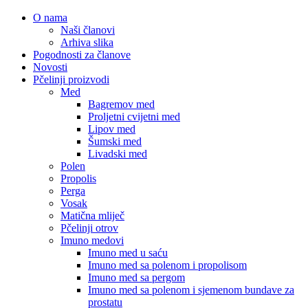
O nama
Naši članovi
Arhiva slika
Pogodnosti za članove
Novosti
Pčelinji proizvodi
Med
Bagremov med
Proljetni cvijetni med
Lipov med
Šumski med
Livadski med
Polen
Propolis
Perga
Vosak
Matična mliječ
Pčelinji otrov
Imuno medovi
Imuno med u saću
Imuno med sa polenom i propolisom
Imuno med sa pergom
Imuno med sa polenom i sjemenom bundave za
prostatu