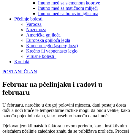
Imuno med sa sjemenom koprive
Imuno med sa matičnom mliječi
Imuno med sa borovim iglicama
Pčelinje bolesti
Varooza
Nozemoza
Američka gnjiloća
Europska gnjiloća legla
Kameno leglo (aspergiloza)
Krečno ili vapnenasto leglo
Virusne bolesti
Kontakt
POSTANI ČLAN
Februar na pčelinjaku i radovi u
februaru
U februaru, naročito u drugoj polovini mjeseca, dani postaju dosta
duži a noći kraće te temperaturne razlike mogu da budu velike, kako
između pojedinih dana, tako posebno između dana i noći.
Djelovanjem klimatskih faktora u ovom periodu, kao i instiktivnim
osjećajem pčelinje zajednice znaju da se približava proljeće. Procesi