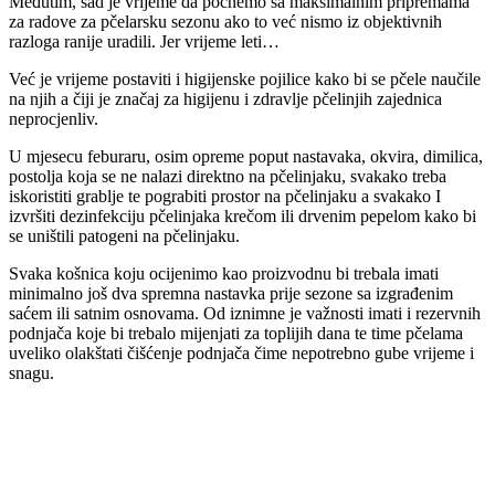
Međutim, sad je vrijeme da počnemo sa maksimalnim pripremama
za radove za pčelarsku sezonu ako to već nismo iz objektivnih
razloga ranije uradili. Jer vrijeme leti…
Već je vrijeme postaviti i higijenske pojilice kako bi se pčele naučile
na njih a čiji je značaj za higijenu i zdravlje pčelinjih zajednica
neprocjenliv.
U mjesecu feburaru, osim opreme poput nastavaka, okvira, dimilica,
postolja koja se ne nalazi direktno na pčelinjaku, svakako treba
iskoristiti grablje te pograbiti prostor na pčelinjaku a svakako I
izvršiti dezinfekciju pčelinjaka krečom ili drvenim pepelom kako bi
se uništili patogeni na pčelinjaku.
Svaka košnica koju ocijenimo kao proizvodnu bi trebala imati
minimalno još dva spremna nastavka prije sezone sa izgrađenim
saćem ili satnim osnovama. Od iznimne je važnosti imati i rezervnih
podnjača koje bi trebalo mijenjati za toplijih dana te time pčelama
uveliko olakštati čišćenje podnjača čime nepotrebno gube vrijeme i
snagu.