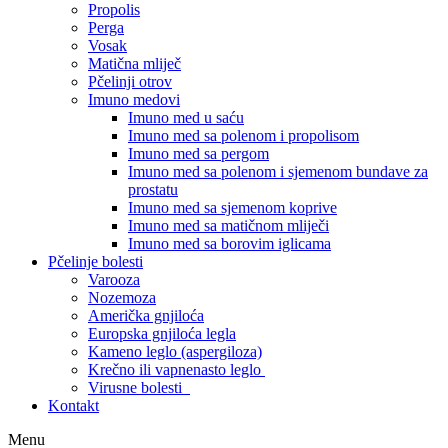
Propolis
Perga
Vosak
Matična mliječ
Pčelinji otrov
Imuno medovi
Imuno med u saću
Imuno med sa polenom i propolisom
Imuno med sa pergom
Imuno med sa polenom i sjemenom bundave za
prostatu
Imuno med sa sjemenom koprive
Imuno med sa matičnom mliječi
Imuno med sa borovim iglicama
Pčelinje bolesti
Varooza
Nozemoza
Američka gnjiloća
Europska gnjiloća legla
Kameno leglo (aspergiloza)
Krečno ili vapnenasto leglo
Virusne bolesti
Kontakt
Menu