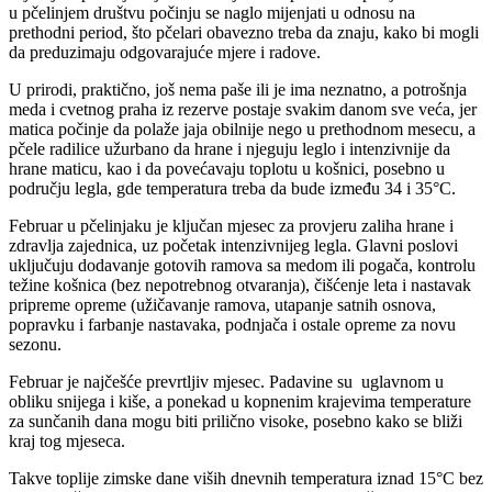
u pčelinjem društvu počinju se naglo mijenjati u odnosu na
prethodni period, što pčelari obavezno treba da znaju, kako bi mogli
da preduzimaju odgovarajuće mjere i radove.
U prirodi, praktično, još nema paše ili je ima neznatno, a potrošnja
meda i cvetnog praha iz rezerve postaje svakim danom sve veća, jer
matica počinje da polaže jaja obilnije nego u prethodnom mesecu, a
pčele radilice užurbano da hrane i njeguju leglo i intenzivnije da
hrane maticu, kao i da povećavaju toplotu u košnici, posebno u
području legla, gde temperatura treba da bude između 34 i 35°C.
Februar u pčelinjaku je ključan mjesec za provjeru zaliha hrane i
zdravlja zajednica, uz početak intenzivnijeg legla. Glavni poslovi
uključuju dodavanje gotovih ramova sa medom ili pogača, kontrolu
težine košnica (bez nepotrebnog otvaranja), čišćenje leta i nastavak
pripreme opreme (užičavanje ramova, utapanje satnih osnova,
popravku i farbanje nastavaka, podnjača i ostale opreme za novu
sezonu.
Februar je najčešće prevrtljiv mjesec. Padavine su uglavnom u
obliku snijega i kiše, a ponekad u kopnenim krajevima temperature
za sunčanih dana mogu biti prilično visoke, posebno kako se bliži
kraj tog mjeseca.
Takve toplije zimske dane viših dnevnih temperatura iznad 15°C bez