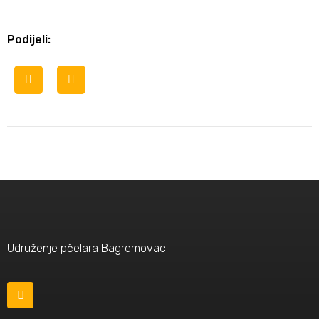
Podijeli:
Udruženje pčelara Bagremovac.