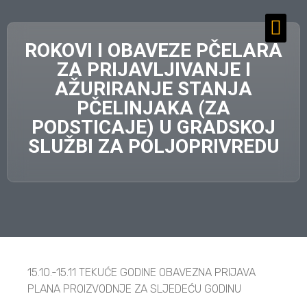
ROKOVI I OBAVEZE PČELARA
ZA PRIJAVLJIVANJE I
AŽURIRANJE STANJA
PČELINJAKA (ZA
PODSTICAJE) U GRADSKOJ
SLUŽBI ZA POLJOPRIVREDU
15.10.-15.11 TEKUĆE GODINE OBAVEZNA PRIJAVA
PLANA PROIZVODNJE ZA
SLJEDEĆU GODINU