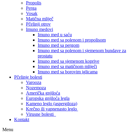
Propolis
Perga
Vosak
Matična mliječ
Pčelinji otrov
Imuno medovi
Imuno med u saću
Imuno med sa polenom i propolisom
Imuno med sa pergom
Imuno med sa polenom i sjemenom bundave za
prostatu
Imuno med sa sjemenom koprive
Imuno med sa matičnom mliječi
Imuno med sa borovim iglicama
Pčelinje bolesti
Varooza
Nozemoza
Američka gnjiloća
Europska gnjiloća legla
Kameno leglo (aspergiloza)
Krečno ili vapnenasto leglo
Virusne bolesti
Kontakt
Menu