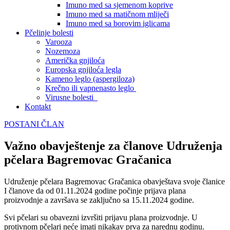
Imuno med sa sjemenom koprive
Imuno med sa matičnom mliječi
Imuno med sa borovim iglicama
Pčelinje bolesti
Varooza
Nozemoza
Američka gnjiloća
Europska gnjiloća legla
Kameno leglo (aspergiloza)
Krečno ili vapnenasto leglo
Virusne bolesti
Kontakt
POSTANI ČLAN
Važno obavještenje za članove Udruženja
pčelara Bagremovac Gračanica
Udruženje pčelara Bagremovac Gračanica obavještava svoje članice
I članove da od 01.11.2024 godine počinje prijava plana
proizvodnje a završava se zaključno sa 15.11.2024 godine.
Svi pčelari su obavezni izvršiti prijavu plana proizvodnje. U
protivnom pčelari neće imati nikakav prva za narednu godinu.