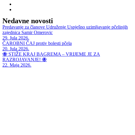
Nedavne novosti
Predavanje za članove Udruženje Uspješno uzimljavanje pčelinjih
zajednica Samir Omerovic
29. Jula 2026.
ČAROBNI ČAJ protiv bolesti pčela
20. Jula 2026.
🐝 STIŽE KRAJ BAGREMA – VRIJEME JE ZA
RAZROJAVANJE! 🐝
22. Maja 2026.