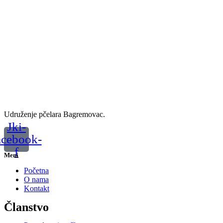
Udruženje pčelara Bagremovac.
Jki-
acebook-
f
Meni
Početna
O nama
Kontakt
Članstvo