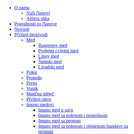
O nama
Naši članovi
Arhiva slika
Pogodnosti za članove
Novosti
Pčelinji proizvodi
Med
Bagremov med
Proljetni cvijetni med
Lipov med
Šumski med
Livadski med
Polen
Propolis
Perga
Vosak
Matična mliječ
Pčelinji otrov
Imuno medovi
Imuno med u saću
Imuno med sa polenom i propolisom
Imuno med sa pergom
Imuno med sa polenom i sjemenom bundave za
prostatu