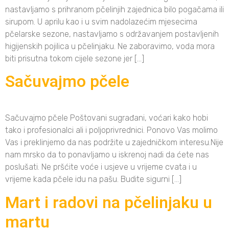
nastavljamo s prihranom pčelinjih zajednica bilo pogačama ili
sirupom. U aprilu kao i u svim nadolazećim mjesecima
pčelarske sezone, nastavljamo s održavanjem postavljenih
higijenskih pojilica u pčelinjaku. Ne zaboravimo, voda mora
biti prisutna tokom cijele sezone jer […]
Sačuvajmo pčele
Sačuvajmo pčele Poštovani sugrađani, voćari kako hobi
tako i profesionalci ali i poljoprivrednici. Ponovo Vas molimo
Vas i preklinjemo da nas podržite u zajedničkom interesu.Nije
nam mrsko da to ponavljamo u iskrenoj nadi da ćete nas
poslušati. Ne pršćite voće i usjeve u vrijeme cvata i u
vrijeme kada pčele idu na pašu. Budite sigurni […]
Mart i radovi na pčelinjaku u
martu