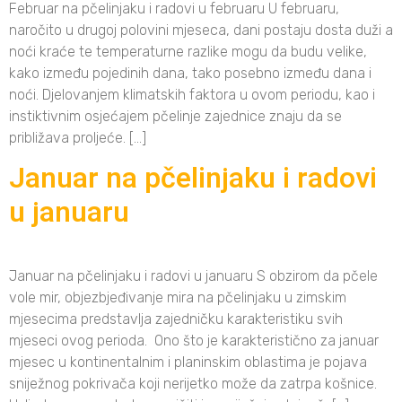
Februar na pčelinjaku i radovi u februaru U februaru,
naročito u drugoj polovini mjeseca, dani postaju dosta duži a
noći kraće te temperaturne razlike mogu da budu velike,
kako između pojedinih dana, tako posebno između dana i
noći. Djelovanjem klimatskih faktora u ovom periodu, kao i
instiktivnim osjećajem pčelinje zajednice znaju da se
približava proljeće. […]
Januar na pčelinjaku i radovi
u januaru
Januar na pčelinjaku i radovi u januaru S obzirom da pčele
vole mir, objezbjeđivanje mira na pčelinjaku u zimskim
mjesecima predstavlja zajedničku karakteristiku svih
mjeseci ovog perioda. Ono što je karakteristično za januar
mjesec u kontinentalnim i planinskim oblastima je pojava
sniježnog pokrivača koji nerijetko može da zatrpa košnice.