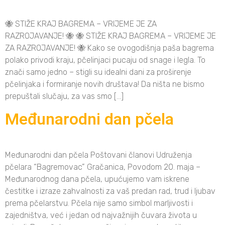
🐝 STIŽE KRAJ BAGREMA – VRIJEME JE ZA
RAZROJAVANJE! 🐝 🐝 STIŽE KRAJ BAGREMA – VRIJEME JE
ZA RAZROJAVANJE! 🐝 Kako se ovogodišnja paša bagrema
polako privodi kraju, pčelinjaci pucaju od snage i legla. To
znači samo jedno – stigli su idealni dani za proširenje
pčelinjaka i formiranje novih društava! Da ništa ne bismo
prepuštali slučaju, za vas smo […]
Međunarodni dan pčela
Međunarodni dan pčela Poštovani članovi Udruženja
pčelara “Bagremovac” Gračanica, Povodom 20. maja –
Međunarodnog dana pčela, upućujemo vam iskrene
čestitke i izraze zahvalnosti za vaš predan rad, trud i ljubav
prema pčelarstvu. Pčela nije samo simbol marljivosti i
zajedništva, već i jedan od najvažnijih čuvara života u