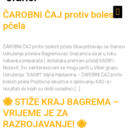
ČAROBNI ČAJ protiv bolesti
pčela
ČAROBNI ČAJ protiv bolesti pčela Obavještavaju se članovi
Udruženje pčelara Bagremovac Gračanica da je u toku
nabavka preparata ( dodataka prehrani pčela) KAS81 i
Nozevit. Svi zainteresovani se mogu javiti u Viber grupu
Udruženja. “KAS81” biljna mješavina – ČAROBNI ČAJ protiv
bolesti pčela Pozitivna iskustva o djelovanju KAS-a i
rezultati do kojih su došli suradnici […]
🐝 STIŽE KRAJ BAGREMA –
VRIJEME JE ZA
RAZROJAVANJE! 🐝