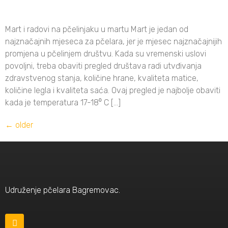
Mart i radovi na pčelinjaku u martu Mart je jedan od
najznačajnih mjeseca za pčelara, jer je mjesec najznačajnijih
promjena u pčelinjem društvu. Kada su vremenski uslovi
povoljni, treba obaviti pregled društava radi utvđivanja
zdravstvenog stanja, količine hrane, kvaliteta matice,
količine legla i kvaliteta saća. Ovaj pregled je najbolje obaviti
kada je temperatura 17-18⁰ C […]
←
older
Udruženje pčelara Bagremovac.