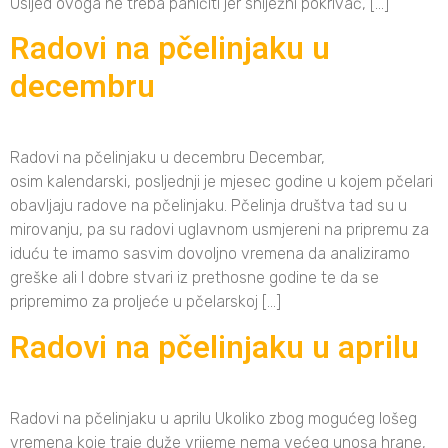
Usljed ovoga ne treba paničiti jer sniježni pokrivač, […]
Radovi na pčelinjaku u
decembru
Radovi na pčelinjaku u decembru Decembar,
osim kalendarski, posljednji je mjesec godine u kojem pčelari
obavljaju radove na pčelinjaku. Pčelinja društva tad su u
mirovanju, pa su radovi uglavnom usmjereni na pripremu za
iduću te imamo sasvim dovoljno vremena da analiziramo
greške ali I dobre stvari iz prethosne godine te da se
pripremimo za proljeće u pčelarskoj […]
Radovi na pčelinjaku u aprilu
Radovi na pčelinjaku u aprilu Ukoliko zbog mogućeg lošeg
vremena koje traje duže vrijeme nema većeg unosa hrane,